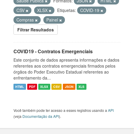
Saúde Pública
Formatos:
JSON
HTML
CSV
XLSX
Etiquetas:
COVID-19
Compras
Painel
Filtrar Resultados
COVID19 - Contratos Emergenciais
Este conjunto de dados apresenta informações e dados
referentes aos contratos emergenciais firmados pelos
órgãos do Poder Executivo Estadual referentes ao
enfrentamento da...
HTML
PDF
XLSX
CSV
JSON
XLS
Você também pode ter acesso a esses registros usando a
API
(veja
Documentação da API
).