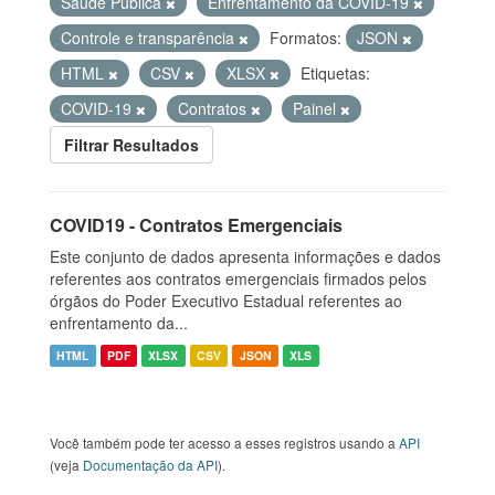
Saúde Pública
Enfrentamento da COVID-19
Controle e transparência
Formatos:
JSON
HTML
CSV
XLSX
Etiquetas:
COVID-19
Contratos
Painel
Filtrar Resultados
COVID19 - Contratos Emergenciais
Este conjunto de dados apresenta informações e dados
referentes aos contratos emergenciais firmados pelos
órgãos do Poder Executivo Estadual referentes ao
enfrentamento da...
HTML
PDF
XLSX
CSV
JSON
XLS
Você também pode ter acesso a esses registros usando a
API
(veja
Documentação da API
).