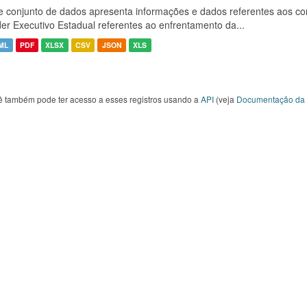
e conjunto de dados apresenta informações e dados referentes aos co
er Executivo Estadual referentes ao enfrentamento da...
ML
PDF
XLSX
CSV
JSON
XLS
ê também pode ter acesso a esses registros usando a
API
(veja
Documentação da 