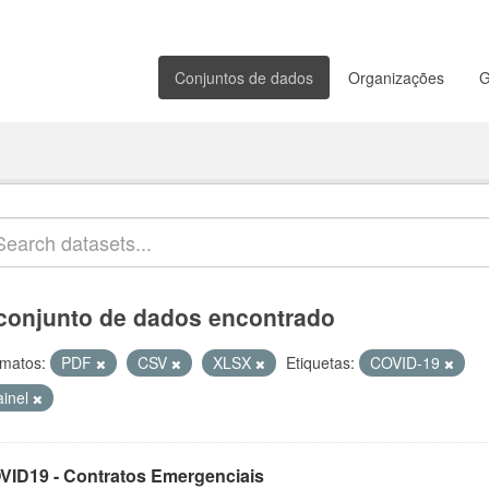
Conjuntos de dados
Organizações
G
conjunto de dados encontrado
matos:
PDF
CSV
XLSX
Etiquetas:
COVID-19
ainel
VID19 - Contratos Emergenciais