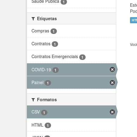
Saúde Pública
1
Est
Pod
Etiquetas
HT
Compras
1
Contratos
1
Voc
Contratos Emergenciais
1
COVID-19
1
Painel
1
Formatos
CSV
1
HTML
1