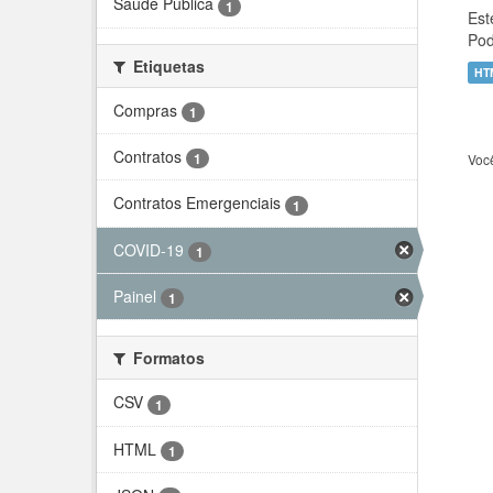
Saúde Pública
1
Est
Pod
Etiquetas
HT
Compras
1
Contratos
1
Voc
Contratos Emergenciais
1
COVID-19
1
Painel
1
Formatos
CSV
1
HTML
1