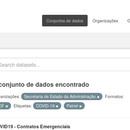
Conjuntos de dados
Organizações
G
conjunto de dados encontrado
anizações:
Secretaria de Estado da Administração
Formatos:
DF
Etiquetas:
COVID-19
Painel
VID19 - Contratos Emergenciais