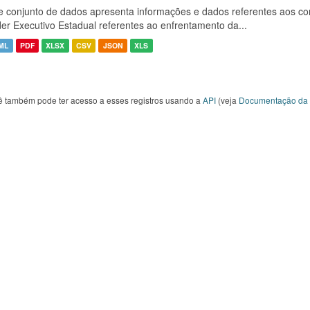
e conjunto de dados apresenta informações e dados referentes aos co
er Executivo Estadual referentes ao enfrentamento da...
ML
PDF
XLSX
CSV
JSON
XLS
ê também pode ter acesso a esses registros usando a
API
(veja
Documentação da 