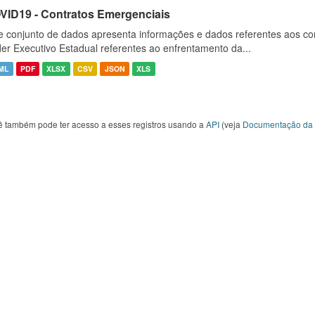
VID19 - Contratos Emergenciais
e conjunto de dados apresenta informações e dados referentes aos co
er Executivo Estadual referentes ao enfrentamento da...
ML
PDF
XLSX
CSV
JSON
XLS
ê também pode ter acesso a esses registros usando a
API
(veja
Documentação da 