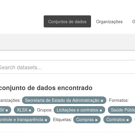
Conjuntos de dados
Organizações
G
conjunto de dados encontrado
anizações:
Secretaria de Estado da Administração
Formatos:
SV
XLSX
Grupos:
Licitações e contratos
Saúde Públ
ontrole e transparência
Etiquetas:
Compras
Contratos