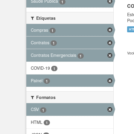
Saúde Pública
1
CO
Est
Etiquetas
Pod
Compras
HT
1
Contratos
1
Voc
Contratos Emergenciais
1
COVID-19
1
Painel
1
Formatos
CSV
1
HTML
1