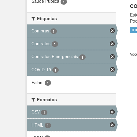
Saúde Pública
1
CO
Est
Etiquetas
Pod
Compras
HT
1
Contratos
1
Voc
Contratos Emergenciais
1
COVID-19
1
Painel
1
Formatos
CSV
1
HTML
1