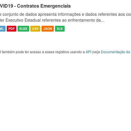
VID19 - Contratos Emergenciais
e conjunto de dados apresenta informações e dados referentes aos co
er Executivo Estadual referentes ao enfrentamento da...
ML
PDF
XLSX
CSV
JSON
XLS
ê também pode ter acesso a esses registros usando a
API
(veja
Documentação da 