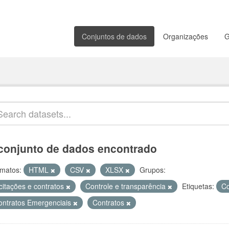
Conjuntos de dados
Organizações
G
conjunto de dados encontrado
matos:
HTML
CSV
XLSX
Grupos:
citações e contratos
Controle e transparência
Etiquetas:
C
ontratos Emergenciais
Contratos