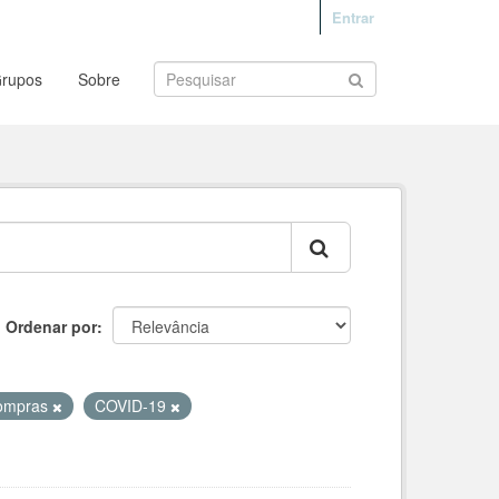
Entrar
rupos
Sobre
Ordenar por
ompras
COVID-19