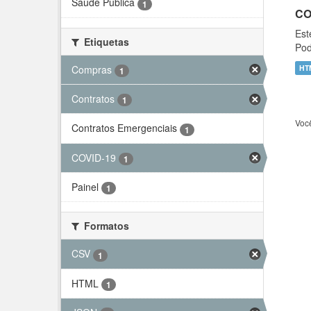
Saúde Pública
1
CO
Est
Etiquetas
Pod
Compras
HT
1
Contratos
1
Voc
Contratos Emergenciais
1
COVID-19
1
Painel
1
Formatos
CSV
1
HTML
1