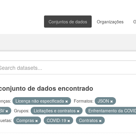
Conjuntos de dados
Organizações
G
conjunto de dados encontrado
enças:
Licença não especificada
Formatos:
JSON
SV
Grupos:
Licitações e contratos
Enfrentamento da COVI
quetas:
Compras
COVID-19
Contratos