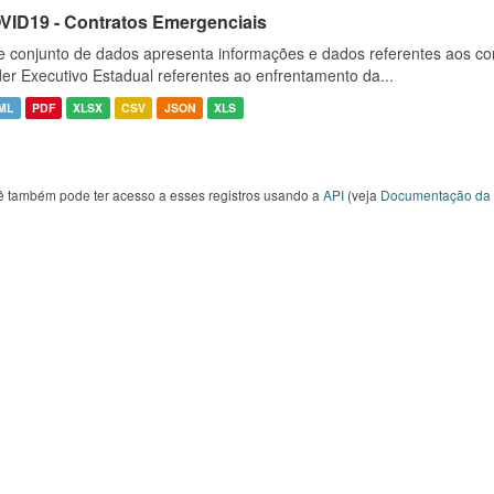
VID19 - Contratos Emergenciais
e conjunto de dados apresenta informações e dados referentes aos co
er Executivo Estadual referentes ao enfrentamento da...
ML
PDF
XLSX
CSV
JSON
XLS
ê também pode ter acesso a esses registros usando a
API
(veja
Documentação da 