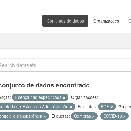
Conjuntos de dados
Organizações
G
conjunto de dados encontrado
enças:
Licença não especificada
Organizações:
ecretaria de Estado da Administração
Formatos:
PDF
Grupo
ontrole e transparência
Etiquetas:
Compras
COVID-19