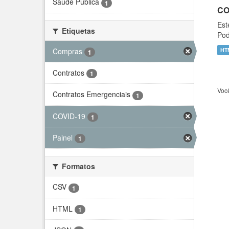
Saúde Pública
1
CO
Est
Etiquetas
Pod
Compras
HT
1
Contratos
1
Voc
Contratos Emergenciais
1
COVID-19
1
Painel
1
Formatos
CSV
1
HTML
1