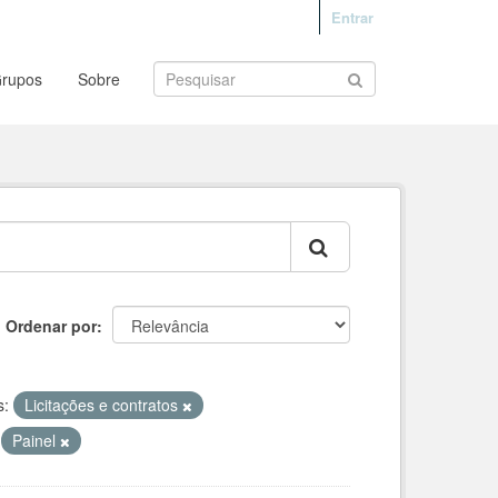
Entrar
rupos
Sobre
Ordenar por
s:
Licitações e contratos
Painel