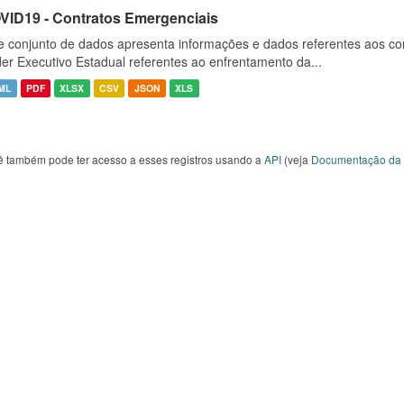
VID19 - Contratos Emergenciais
e conjunto de dados apresenta informações e dados referentes aos co
er Executivo Estadual referentes ao enfrentamento da...
ML
PDF
XLSX
CSV
JSON
XLS
ê também pode ter acesso a esses registros usando a
API
(veja
Documentação da 