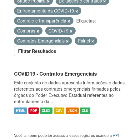
Saúde Pública
Licitações e contratos
Enfrentamento da COVID-19
Controle e transparência
Etiquetas:
Compras
COVID-19
Contratos Emergenciais
Painel
Filtrar Resultados
COVID19 - Contratos Emergenciais
Este conjunto de dados apresenta informações e dados
referentes aos contratos emergenciais firmados pelos
órgãos do Poder Executivo Estadual referentes ao
enfrentamento da...
HTML
PDF
XLSX
CSV
JSON
XLS
Você também pode ter acesso a esses registros usando a
API