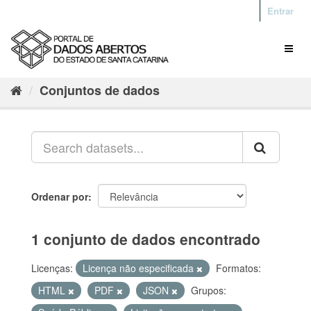
Entrar
Conjuntos de dados
Ordenar por
1 conjunto de dados encontrado
Licenças:
Licença não especificada
Formatos:
HTML
PDF
JSON
Grupos: