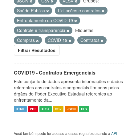
JSON
CSV
XLSX
Grupos:
Saúde Pública
Licitações e contratos
Enfrentamento da COVID-19
Controle e transparência
Etiquetas:
Compras
COVID-19
Contratos
Filtrar Resultados
COVID19 - Contratos Emergenciais
Este conjunto de dados apresenta informações e dados
referentes aos contratos emergenciais firmados pelos
órgãos do Poder Executivo Estadual referentes ao
enfrentamento da...
HTML
PDF
XLSX
CSV
JSON
XLS
Você também pode ter acesso a esses registros usando a
API