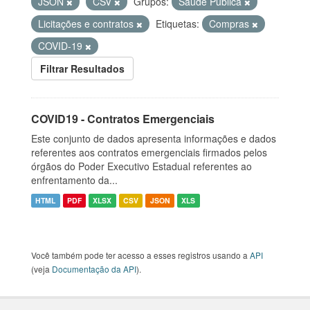
JSON
CSV
Grupos:
Saúde Pública
Licitações e contratos
Etiquetas:
Compras
COVID-19
Filtrar Resultados
COVID19 - Contratos Emergenciais
Este conjunto de dados apresenta informações e dados
referentes aos contratos emergenciais firmados pelos
órgãos do Poder Executivo Estadual referentes ao
enfrentamento da...
HTML
PDF
XLSX
CSV
JSON
XLS
Você também pode ter acesso a esses registros usando a
API
(veja
Documentação da API
).