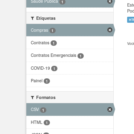
Saúde Pública
1
Est
Pod
Etiquetas
HT
Compras
1
Contratos
1
Voc
Contratos Emergenciais
1
COVID-19
1
Painel
1
Formatos
CSV
1
HTML
1