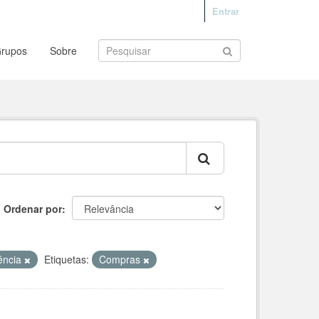
Entrar
rupos
Sobre
Ordenar por
rência
Etiquetas:
Compras