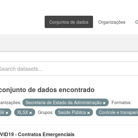
Conjuntos de dados
Organizações
G
conjunto de dados encontrado
anizações:
Secretaria de Estado da Administração
Formatos:
SV
XLSX
Grupos:
Saúde Pública
Controle e transpa
VID19 - Contratos Emergenciais