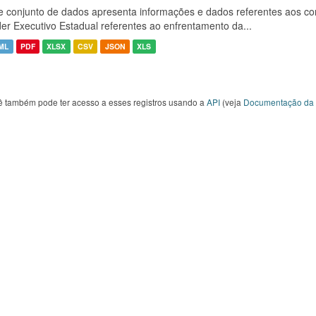
e conjunto de dados apresenta informações e dados referentes aos co
er Executivo Estadual referentes ao enfrentamento da...
ML
PDF
XLSX
CSV
JSON
XLS
ê também pode ter acesso a esses registros usando a
API
(veja
Documentação da 