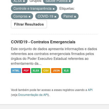
XLSX
Grupos:
Saúde Pública
Controle e transparência
Etiquetas:
Compras
COVID-19
Painel
Filtrar Resultados
COVID19 - Contratos Emergenciais
Este conjunto de dados apresenta informações e dados
referentes aos contratos emergenciais firmados pelos
órgãos do Poder Executivo Estadual referentes ao
enfrentamento da...
HTML
PDF
XLSX
CSV
JSON
XLS
Você também pode ter acesso a esses registros usando a
API
(veja
Documentação da API
).