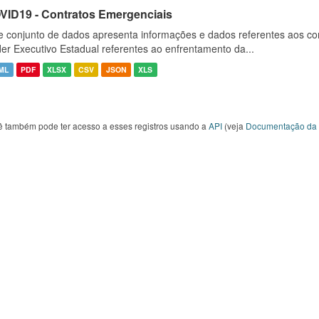
VID19 - Contratos Emergenciais
e conjunto de dados apresenta informações e dados referentes aos co
er Executivo Estadual referentes ao enfrentamento da...
ML
PDF
XLSX
CSV
JSON
XLS
ê também pode ter acesso a esses registros usando a
API
(veja
Documentação da 