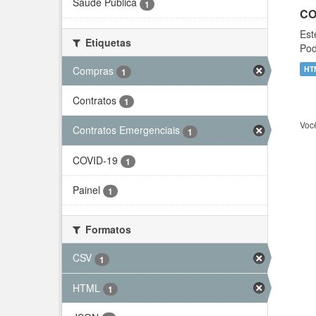
Saúde Pública
1
CO
Est
Etiquetas
Pod
Compras
HT
1
Contratos
1
Voc
Contratos Emergenciais
1
COVID-19
1
Painel
1
Formatos
CSV
1
HTML
1