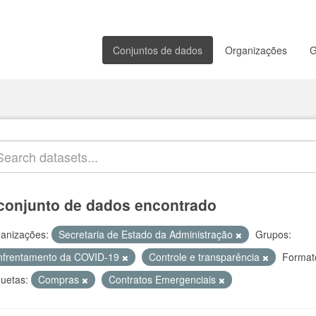
Conjuntos de dados
Organizações
G
conjunto de dados encontrado
anizações:
Secretaria de Estado da Administração
Grupos:
nfrentamento da COVID-19
Controle e transparência
Format
quetas:
Compras
Contratos Emergenciais