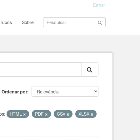
Entrar
rupos
Sobre
Ordenar por
os:
HTML
PDF
CSV
XLSX