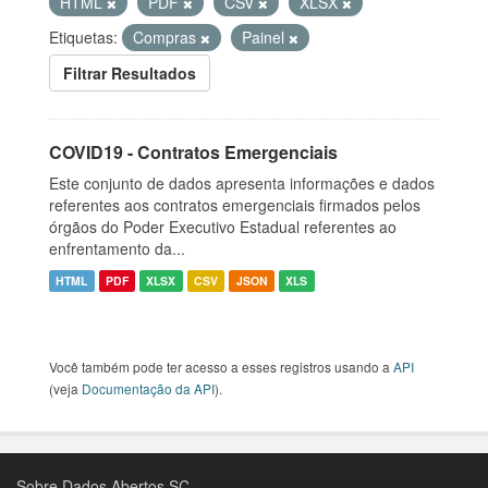
HTML
PDF
CSV
XLSX
Etiquetas:
Compras
Painel
Filtrar Resultados
COVID19 - Contratos Emergenciais
Este conjunto de dados apresenta informações e dados
referentes aos contratos emergenciais firmados pelos
órgãos do Poder Executivo Estadual referentes ao
enfrentamento da...
HTML
PDF
XLSX
CSV
JSON
XLS
Você também pode ter acesso a esses registros usando a
API
(veja
Documentação da API
).
Sobre Dados Abertos SC