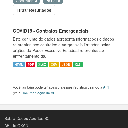
Contratos
Painel
Filtrar Resultados
COVID19 - Contratos Emergenciais
Este conjunto de dados apresenta informações e dados
referentes aos contratos emergenciais firmados pelos
órgãos do Poder Executivo Estadual referentes ao
enfrentamento da...
HTML
PDF
XLSX
CSV
JSON
XLS
Você também pode ter acesso a esses registros usando a
API
(veja
Documentação da API
).
Sobre Dados Abertos SC
API do CKAN