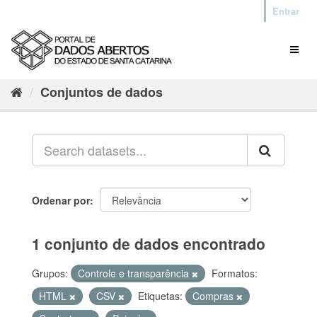
Entrar
Conjuntos de dados
Ordenar por
1 conjunto de dados encontrado
Grupos:
Controle e transparência
Formatos:
HTML
CSV
Etiquetas:
Compras