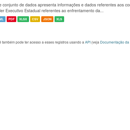
e conjunto de dados apresenta informações e dados referentes aos co
er Executivo Estadual referentes ao enfrentamento da...
ML
PDF
XLSX
CSV
JSON
XLS
ê também pode ter acesso a esses registros usando a
API
(veja
Documentação da 