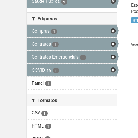
Saúde Pública
1
Est
Pod
Etiquetas
HT
Compras
1
Contratos
1
Voc
Contratos Emergenciais
1
COVID-19
1
Painel
1
Formatos
CSV
1
HTML
1