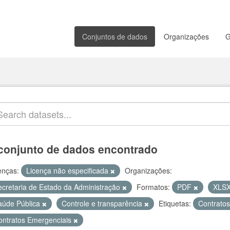
Conjuntos de dados
Organizações
G
conjunto de dados encontrado
enças:
Licença não especificada
Organizações:
ecretaria de Estado da Administração
Formatos:
PDF
XLS
aúde Pública
Controle e transparência
Etiquetas:
Contrato
ontratos Emergenciais