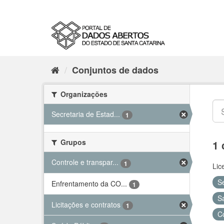
Conjuntos de dados
Organizações
Secretaria de Estad...
1
Grupos
1 
Controle e transpar...
1
Lic
S
Enfrentamento da CO...
1
S
Licitações e contratos
1
C