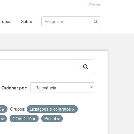
Entrar
rupos
Sobre
Ordenar por
X
Grupos:
Licitações e contratos
s
COVID-19
Painel