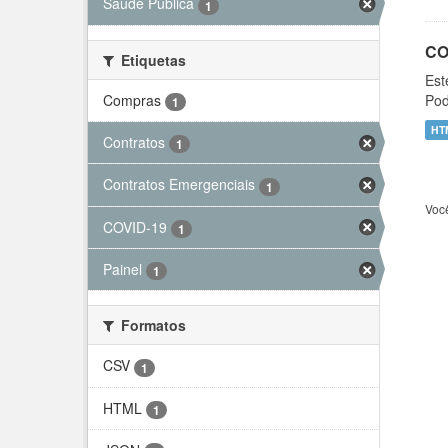
Saúde Pública
1
CO
Etiquetas
Est
Compras
Pod
1
HT
Contratos
1
Contratos Emergenciais
1
Voc
COVID-19
1
Painel
1
Formatos
CSV
1
HTML
1