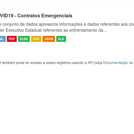
VID19 - Contratos Emergenciais
e conjunto de dados apresenta informações e dados referentes aos co
er Executivo Estadual referentes ao enfrentamento da...
ML
PDF
XLSX
CSV
JSON
XLS
ê também pode ter acesso a esses registros usando a
API
(veja
Documentação da 