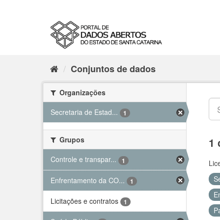
Conjuntos de dados
Organizações
Secretaria de Estad...
1
Grupos
1 
Controle e transpar...
1
Lic
S
Enfrentamento da CO...
1
E
Licitações e contratos
1
P