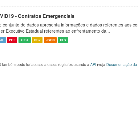
VID19 - Contratos Emergenciais
e conjunto de dados apresenta informações e dados referentes aos co
er Executivo Estadual referentes ao enfrentamento da...
ML
PDF
XLSX
CSV
JSON
XLS
ê também pode ter acesso a esses registros usando a
API
(veja
Documentação da 