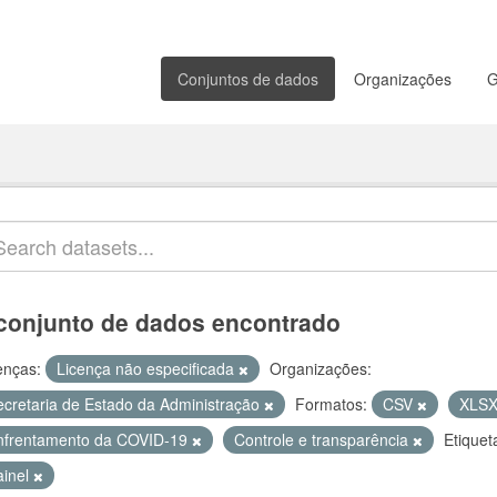
Conjuntos de dados
Organizações
G
conjunto de dados encontrado
enças:
Licença não especificada
Organizações:
ecretaria de Estado da Administração
Formatos:
CSV
XLS
nfrentamento da COVID-19
Controle e transparência
Etiquet
ainel