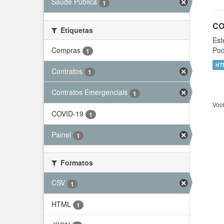
Saúde Pública
1
CO
Etiquetas
Est
Compras
Pod
1
HT
Contratos
1
Contratos Emergenciais
1
Voc
COVID-19
1
Painel
1
Formatos
CSV
1
HTML
1