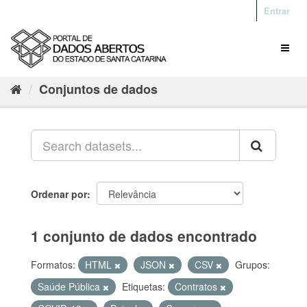
Entrar
Conjuntos de dados
Ordenar por
1 conjunto de dados encontrado
Formatos:
HTML
JSON
CSV
Grupos:
Saúde Pública
Etiquetas:
Contratos