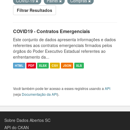
COVID-19
Painel
Compras
Filtrar Resultados
COVID19 - Contratos Emergenciais
Este conjunto de dados apresenta informações e dados
referentes aos contratos emergenciais firmados pelos
órgãos do Poder Executivo Estadual referentes ao
enfrentamento da...
HTML
PDF
XLSX
CSV
JSON
XLS
Você também pode ter acesso a esses registros usando a
API
(veja
Documentação da API
).
Sobre Dados Abertos SC
API do CKAN