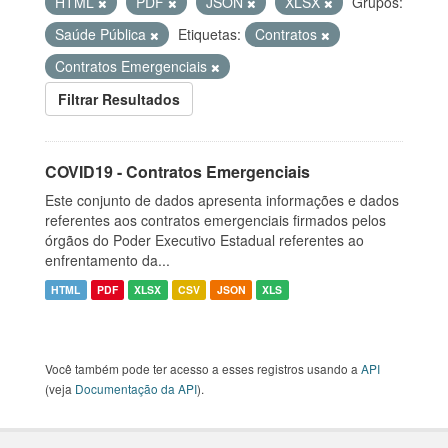
HTML
PDF
JSON
XLSX
Grupos:
Saúde Pública
Etiquetas:
Contratos
Contratos Emergenciais
Filtrar Resultados
COVID19 - Contratos Emergenciais
Este conjunto de dados apresenta informações e dados
referentes aos contratos emergenciais firmados pelos
órgãos do Poder Executivo Estadual referentes ao
enfrentamento da...
HTML
PDF
XLSX
CSV
JSON
XLS
Você também pode ter acesso a esses registros usando a
API
(veja
Documentação da API
).