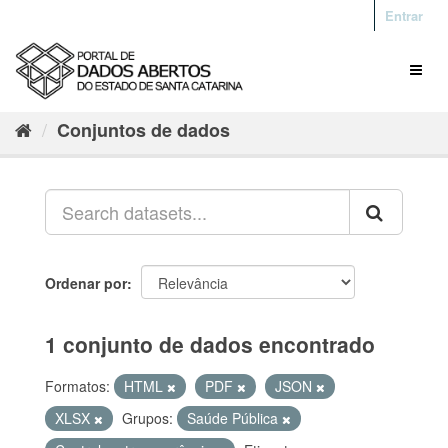
Entrar
Conjuntos de dados
Ordenar por
1 conjunto de dados encontrado
Formatos:
HTML
PDF
JSON
XLSX
Grupos:
Saúde Pública