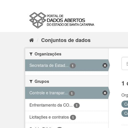
Conjuntos de dados
Organizações
Secretaria de Estad...
1
Grupos
1 
Controle e transpar...
1
Org
C
Enfrentamento da CO...
1
C
Licitações e contratos
1