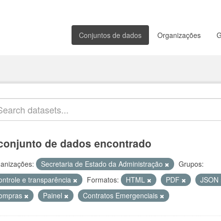
Conjuntos de dados
Organizações
G
conjunto de dados encontrado
anizações:
Secretaria de Estado da Administração
Grupos:
ontrole e transparência
Formatos:
HTML
PDF
JSON
ompras
Painel
Contratos Emergenciais