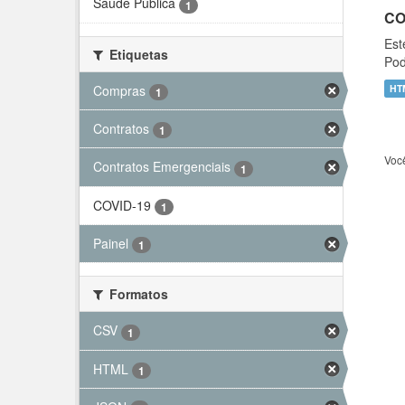
Saúde Pública
1
CO
Est
Etiquetas
Pod
Compras
HT
1
Contratos
1
Voc
Contratos Emergenciais
1
COVID-19
1
Painel
1
Formatos
CSV
1
HTML
1