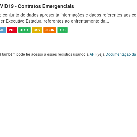
VID19 - Contratos Emergenciais
e conjunto de dados apresenta informações e dados referentes aos co
er Executivo Estadual referentes ao enfrentamento da...
ML
PDF
XLSX
CSV
JSON
XLS
ê também pode ter acesso a esses registros usando a
API
(veja
Documentação da 