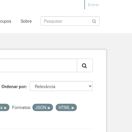
Entrar
rupos
Sobre
Ordenar por
ia
Formatos:
JSON
HTML