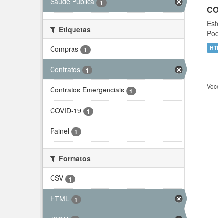
Saúde Pública
1
CO
Est
Etiquetas
Pod
Compras
HT
1
Contratos
1
Voc
Contratos Emergenciais
1
COVID-19
1
Painel
1
Formatos
CSV
1
HTML
1