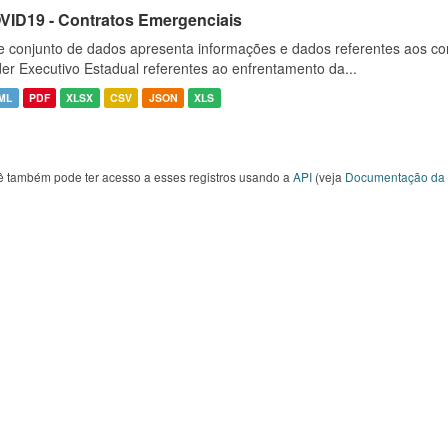
VID19 - Contratos Emergenciais
e conjunto de dados apresenta informações e dados referentes aos co
er Executivo Estadual referentes ao enfrentamento da...
ML
PDF
XLSX
CSV
JSON
XLS
ê também pode ter acesso a esses registros usando a
API
(veja
Documentação da 