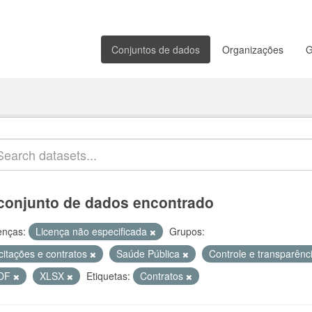
Conjuntos de dados
Organizações
G
conjunto de dados encontrado
enças:
Licença não especificada
Grupos:
citações e contratos
Saúde Pública
Controle e transparênc
DF
XLSX
Etiquetas:
Contratos