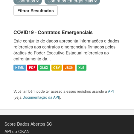
Contratos
Contratos Emergenciais
Filtrar Resultados
COVID19 - Contratos Emergenciais
Este conjunto de dados apresenta informações e dados
referentes aos contratos emergenciais firmados pelos
órgãos do Poder Executivo Estadual referentes ao
enfrentamento da...
HTML
PDF
XLSX
CSV
JSON
XLS
Você também pode ter acesso a esses registros usando a
API
(veja
Documentação da API
).
Sobre Dados Abertos SC
API do CKAN