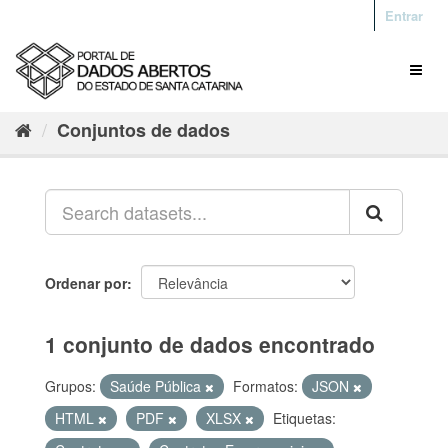
Entrar
Conjuntos de dados
Ordenar por
1 conjunto de dados encontrado
Grupos:
Saúde Pública
Formatos:
JSON
HTML
PDF
XLSX
Etiquetas: