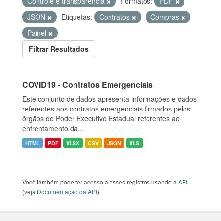
Controle e transparência
Formatos:
PDF
JSON
Etiquetas:
Contratos
Compras
Painel
Filtrar Resultados
COVID19 - Contratos Emergenciais
Este conjunto de dados apresenta informações e dados
referentes aos contratos emergenciais firmados pelos
órgãos do Poder Executivo Estadual referentes ao
enfrentamento da...
HTML
PDF
XLSX
CSV
JSON
XLS
Você também pode ter acesso a esses registros usando a
API
(veja
Documentação da API
).