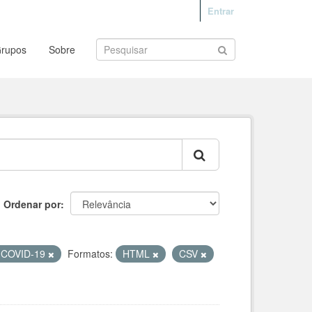
Entrar
rupos
Sobre
Ordenar por
a COVID-19
Formatos:
HTML
CSV