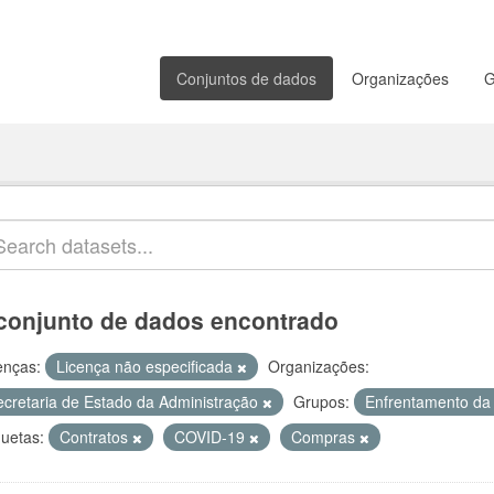
Conjuntos de dados
Organizações
G
conjunto de dados encontrado
enças:
Licença não especificada
Organizações:
ecretaria de Estado da Administração
Grupos:
Enfrentamento d
quetas:
Contratos
COVID-19
Compras