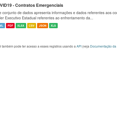
VID19 - Contratos Emergenciais
e conjunto de dados apresenta informações e dados referentes aos co
er Executivo Estadual referentes ao enfrentamento da...
ML
PDF
XLSX
CSV
JSON
XLS
ê também pode ter acesso a esses registros usando a
API
(veja
Documentação da 