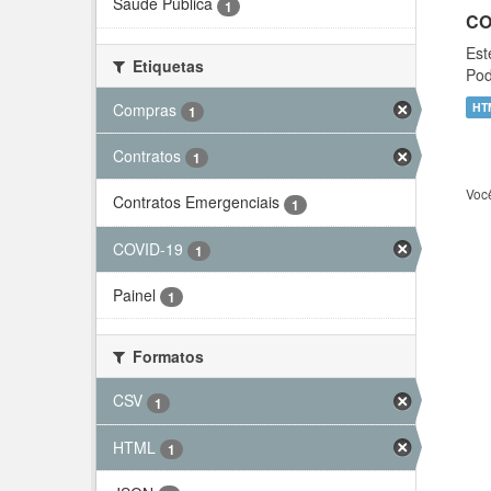
Saúde Pública
1
CO
Est
Etiquetas
Pod
Compras
HT
1
Contratos
1
Voc
Contratos Emergenciais
1
COVID-19
1
Painel
1
Formatos
CSV
1
HTML
1