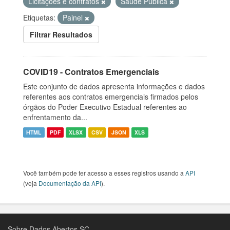
Licitações e contratos
Saúde Pública
Etiquetas:
Painel
Filtrar Resultados
COVID19 - Contratos Emergenciais
Este conjunto de dados apresenta informações e dados
referentes aos contratos emergenciais firmados pelos
órgãos do Poder Executivo Estadual referentes ao
enfrentamento da...
HTML
PDF
XLSX
CSV
JSON
XLS
Você também pode ter acesso a esses registros usando a
API
(veja
Documentação da API
).
Sobre Dados Abertos SC